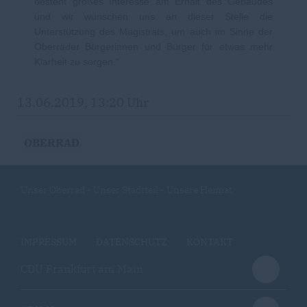
besteht großes Interesse am Erhalt des Gebäudes
und wir wünschen uns an dieser Stelle die
Unterstützung des Magistrats, um auch im Sinne der
Oberräder Bürgerinnen und Bürger für etwas mehr
Klarheit zu sorgen.“
13.06.2019, 13:20 Uhr
OBERRAD
Unser Oberrad - Unser Stadtteil - Unsere Heimat
IMPRESSUM
DATENSCHUTZ
KONTAKT
CDU Frankfurt am Main