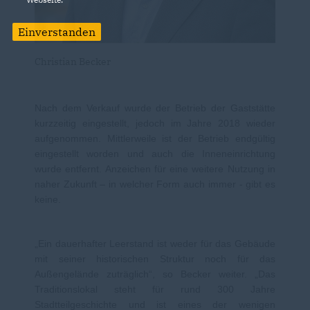
Einverstanden
Christian Becker
Nach dem Verkauf wurde der Betrieb der Gaststätte
kurzzeitig eingestellt, jedoch im Jahre 2018 wieder
aufgenommen. Mittlerweile ist der Betrieb endgültig
eingestellt worden und auch die Inneneinrichtung
wurde entfernt. Anzeichen für eine weitere Nutzung in
naher Zukunft – in welcher Form auch immer - gibt es
keine.
Ein dauerhafter Leerstand ist weder für das Gebäude
mit seiner historischen Struktur noch für das
Außengelände zuträglich“, so Becker weiter. „Das
Traditionslokal steht für rund 300 Jahre
Stadtteilgeschichte und ist eines der wenigen