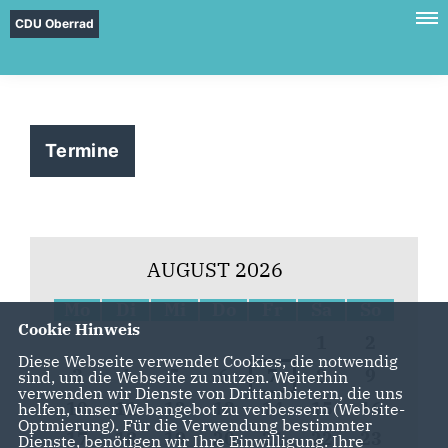
CDU Oberrad
Termine
AUGUST 2026
Mo
Di
Mi
Do
Fr
Sa
So
Cookie Hinweis
1
2
Diese Webseite verwendet Cookies, die notwendig
3
4
5
6
7
8
9
sind, um die Webseite zu nutzen. Weiterhin
verwenden wir Dienste von Drittanbietern, die uns
10
11
12
13
14
15
16
helfen, unser Webangebot zu verbessern (Website-
Optmierung). Für die Verwendung bestimmter
17
18
19
20
21
22
23
Dienste, benötigen wir Ihre Einwilligung. Ihre