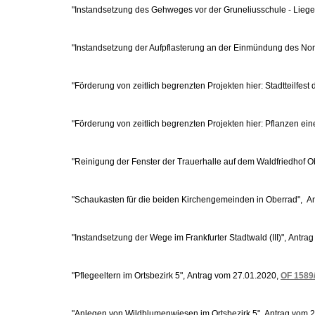
"Instandsetzung des Gehweges vor der Gruneliusschule - Liege
"Instandsetzung der Aufpflasterung an der Einmündung des No
"Förderung von zeitlich begrenzten Projekten hier: Stadtteilfest
"Förderung von zeitlich begrenzten Projekten hier: Pflanzen e
"Reinigung der Fenster der Trauerhalle auf dem Waldfriedhof 
"Schaukasten für die beiden Kirchengemeinden in Oberrad", A
"Instandsetzung der Wege im Frankfurter Stadtwald (III)", Antr
"Pflegeeltern im Ortsbezirk 5", Antrag vom 27.01.2020,
OF 1589
"Anlegen von Wildblumenwiesen im Ortsbezirk 5", Antrag vom 