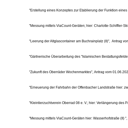
"Erstellung eines Konzeptes zur Etablierung der Funktion eine
"Messung mittels ViaCount-Geräten; hier: Charlotte-Schiffler-S
"Leerung der Altglascontainer am Buchrainplatz (II)", Antrag v
"Gärtnerische Überarbeitung des "Islamischen Bestattungsfeld
"Zukunft des Oberräder Wochenmarktes", Antrag vom 01.06.20
"Erneuerung der Fahrbahn der Offenbacher Landstraße hier: 
"Kleintierzuchtverein Oberrad 08 e. V.; hier: Verlängerung des
"Messung mittels ViaCount-Geräten hier: Wasserhofstraße (II) "