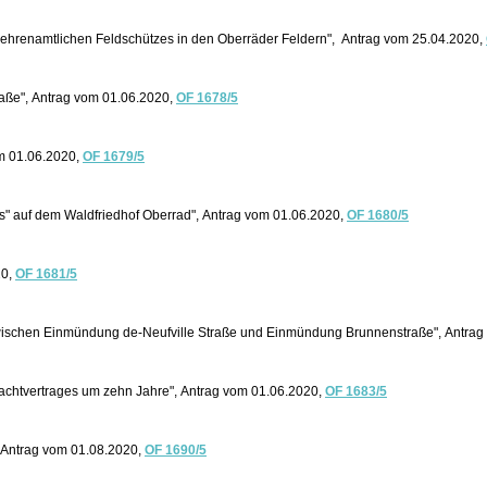
s ehrenamtlichen Feldschützes in den Oberräder Feldern", Antrag vom 25.04.2020,
traße", Antrag vom 01.06.2020,
OF 1678/5
om 01.06.2020,
OF 1679/5
es" auf dem Waldfriedhof Oberrad", Antrag vom 01.06.2020,
OF 1680/5
20,
OF 1681/5
zwischen Einmündung de-Neufville Straße und Einmündung Brunnenstraße", Antrag
 Pachtvertrages um zehn Jahre", Antrag vom 01.06.2020,
OF 1683/5
, Antrag vom 01.08.2020,
OF 1690/5