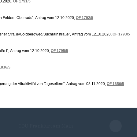
10.2020,
OF 1791/5
en Feldern Oberrads", Antrag vom 12.10.2020,
OF 1792/5
iener Straße/Goldbergweg/Buchrainstraße", Antrag vom 12.10.2020,
OF 1793/5
aße I", Antrag vom 12.10.2020,
OF 1795/5
1836/5
erung der Attraktivität von Tageseltern", Antrag vom 08.11.2020,
OF 1856/5
CDU Frankfurt am Main