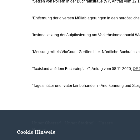
"Setzen von Pollern in der Buchrainstraße (V)", Antrag vom 12.
"Entfernung der diversen Müllablagerungen in den nordöstlich
"Instandsetzung der Aufpflasterung am Verkehrsknotenpunkt W
"Messung mittels ViaCount-Geräten hier: Nördliche Buchrainstr
"Taxistand auf dem Buchrainplatz", Antrag vom 08.11.2020,
OF 
"Tagesmütter und -väter fair behandeln - Anerkennung und Steig
Unser Oberrad - Unser Stadtteil - Unsere
Heimat
Cookie Hinweis