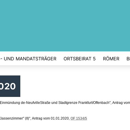
- UND MANDATSTRÄGER
ORTSBEIRAT 5
RÖMER
B
2020
 Einmündung de-NeufvilleStraße und Stadtgrenze Frankfurt/Offenbach", Antrag vo
Klassenzimmer" (II)", Antrag vom 01.01.2020,
OF 1534/5