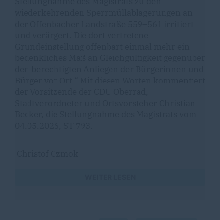
Stellungnahme des Magistrats zu den
wiederkehrenden Sperrmüllablagerungen an
der Offenbacher Landstraße 559–561 irritiert
und verärgert. Die dort vertretene
Grundeinstellung offenbart einmal mehr ein
bedenkliches Maß an Gleichgültigkeit gegenüber
den berechtigten Anliegen der Bürgerinnen und
Bürger vor Ort.“ Mit diesen Worten kommentiert
der Vorsitzende der CDU Oberrad,
Stadtverordneter und Ortsvorsteher Christian
Becker, die Stellungnahme des Magistrats vom
04.05.2026, ST 793.
Christof Czmok
WEITER LESEN