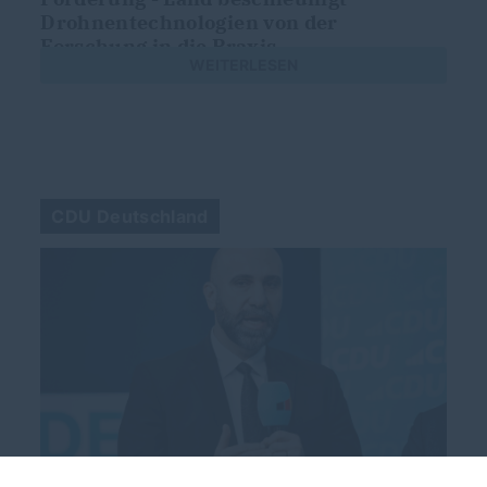
Drohnentechnologien von der
Forschung in die Praxis
WEITERLESEN
CDU Deutschland