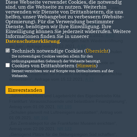
Diese Webseite verwendet Cookies, die notwendig
Anfrage vom 27.10.2021,
A 50
sind, um die Webseite zu nutzen. Weiterhin
Versorgung der Schulen mit Luftreinigungsgeräten - wie
verwenden wir Dienste von Drittanbietern, die uns
geht es weiter?“, Anfrage vom 17.11.2021,
A 55
helfen, unser Webangebot zu verbessern (Website-
Wie viele Laptops gingen an hilfsbedürftige Schülerinnen
Optmierung). Für die Verwendung bestimmter
und Schüler?“, Anfrage vom 10.11.2021,
A 56
Dienste, benötigen wir Ihre Einwilligung. Ihre
Verhindert die Stadt private Initiativen für
Einwilligung können Sie jederzeit widerrufen. Weitere
Luftreinigungsgeräte?“, Anfrage vom 17.11.2021,
A 60
Informationen finden Sie in unserer
Datenschutzerklärung
.
Auslastung der Kultureinrichtungen nach Wiedereröffnung
im Juni“, Anfrage vom 01.12.2021,
A 65
Technisch notwendige Cookies (
Übersicht
)
Zusammenarbeit von Freiwilliger Feuerwehr und Schulen
Die notwendigen Cookies werden allein für den
stärken“, Anfrage vom 01.12.2021,
A 69
ordnungsgemäßen Gebrauch der Webseite benötigt.
Psychologische und sozialpädagogische Angebote an
Cookies von Drittanbietern (
Hinweis
)
Schulen“, Anfrage vom 15.12.2021,
A 75
Derzeit verzichten wir auf Scripte von Drittanbietern auf der
Elterninformationen für Familien mit Migrationsgeschichte
Webseite.
verbessern“, Anfrage vom 15.12.2021,
A 77
Einverstanden
Anträge:
Jahresabschluss und Lagebericht des Eigenbetriebs Kita
Frankfurt: Vorausschauende und belastbare Finanzplanung“,
Antrag vom 01.09.2021,
NR 105
Schulen planvoll mit Luftreinigern ausstatten“, Antrag vom
01.09.2021,
NR 106
Ein Zentraldepot für die Frankfurter Museen errichten“,
Antrag vom 22.09.2021,
NR 122
Genügend Plätze für die Bildungsregion Süd schaffen“,