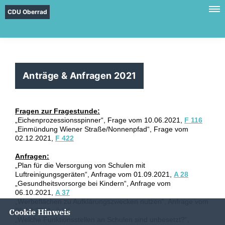
CDU Oberrad
Anträge & Anfragen 2021
Fragen zur Fragestunde:
Eichenprozessionsspinner“, Frage vom 10.06.2021,
F 116
Einmündung Wiener Straße/Nonnenpfad“, Frage vom
02.12.2021,
F 422
Anfragen:
Plan für die Versorgung von Schulen mit
Luftreinigungsgeräten“, Anfrage vom 01.09.2021,
A 28
Gesundheitsvorsorge bei Kindern“, Anfrage vom
06.10.2021,
A 37
Werbeflächen zu Aufklärungszwecken nutzen“, Anfrage vom
06.10.2021,
A 38
Cookie Hinweis
Welche Funktionsstellen an Schulen sind unbesetzt?“,