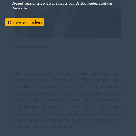
Derzeit verzichten wir auf Scripte von Drittanbietern auf der
Webseite.
Einverstanden
Christian Becker
Am vergangenen Montag hatte das Amt für
Straßenbau und Erschließung (ASE) begonnen, den
westlichen Gehweg vor den Liegenschaften
Hansenweg 8 bis 20 barrierefrei zu gestalten. Bislang
endete der Bürgersteig (von der Offenbacher
Landstraße kommend) nach der Liegenschaft
Hansenweg 8 und man gelangte über eine Treppe auf
die Höhe der Festwiese Villa Bonn. Barrierefreiheit war
an dieser Stelle nicht gegeben.