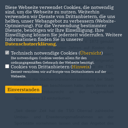
einem angemessenen Zustand befinden und
Diese Webseite verwendet Cookies, die notwendig
sind, um die Webseite zu nutzen. Weiterhin
regelmäßig saniert und modernisiert werden.“
verwenden wir Dienste von Drittanbietern, die uns
helfen, unser Webangebot zu verbessern (Website-
Optmierung). Für die Verwendung bestimmter
Dienste, benötigen wir Ihre Einwilligung. Ihre
Einwilligung können Sie jederzeit widerrufen. Weitere
Die Turnhalle in der Spatzengasse, die seit
Informationen finden Sie in unserer
Jahrzehnten von der TSG Oberrad e.V. 1872 genutzt
Datenschutzerklärung
.
wird, wurde in den letzten Jahren auf Kosten des
Technisch notwendige Cookies (
Übersicht
)
Vereins umfangreich umgebaut und modernisiert,
Die notwendigen Cookies werden allein für den
damit dort auf Dauer der Sportbetrieb fortgesetzt
ordnungsgemäßen Gebrauch der Webseite benötigt.
Cookies von Drittanbietern (
Hinweis
)
werden kann. Vor knapp 15 Jahren hatte die TSG
Derzeit verzichten wir auf Scripte von Drittanbietern auf der
Oberrad das Gebäude in eigene Regie übernommen,
Webseite.
nachdem die Stadtverordnetenversammlung der Stadt
Frankfurt am Main beschlossen hatte, dem Verein ein
Einverstanden
langfristiges Erbbaurecht an der Liegenschaft
Spatzengasse 12 einzuräumen.
Seit dieser Zeit hat die TSG Oberrad zahlreiche
Umbau- und Erweiterungsmaßnahmen an der
Sportstätte vornehmen lassen und das Angebot des